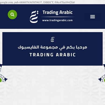
google.com, pub-6806076365859637, DIRECT, f08c47fec0942fa0