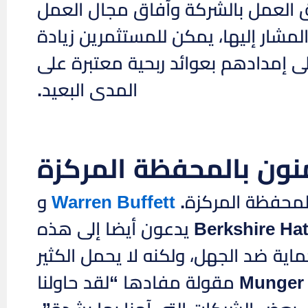
ريق العمل بالشركة وآفاق مجال العمل
المشار إليها، يمكن للمستثمرين زيادة
 إمدادهم بعوائد ربحية معتبرة على
المدى البعيد.
نون بالمحفظة المركزة
Warren Buffett
و
Charlie Munger، الثنائي الذي يقف وراء Berkshire Hathaway يدعون أيضا إلى هذه
تنويع هو حماية ضد الجهل، ولكنه لا يحمل الكثير
من المعنى إذا كنت تعرف ما تفعله”. في نفس السياق، ل Munger مقولة مفادها “لقد حاولنا