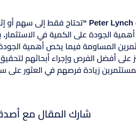
في الختام، مقولة Peter Lynch “تحتاج فقط 
مية الجودة على الكمية في الاستثمار. بين
ثمرين المساومة فيما يخص أهمية الجودة م
ز على أفضل الفرص وإجراء أبحاثهم لتحقيق
كن للمستثمرين زيادة فرصهم في العثور على
شارك المقال مع أصدق