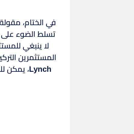
تسلط الضوء على أه
لا ينبغي للمست
المستثمرين التركي
Lynch، يم