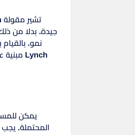
جيدة. بدلا من ذلك
نمو. بالقيا
Lynch مب
المحتملة. يجب 