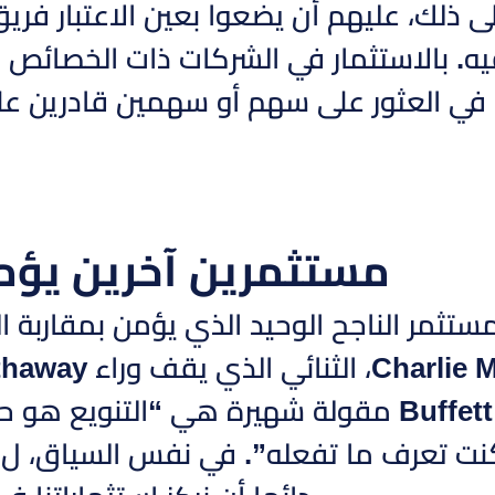
لى ذلك، عليهم أن يضعوا بعين الاعتبار ف
فيه. بالاستثمار في الشركات ذات الخصائص 
ي العثور على سهم أو سهمين قادرين على
مستثمرين آخرين يؤم
الاستراتيجية. ل Buffett مقولة شهيرة هي “ال