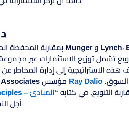
دائما أن نركز استثماراتنا 
دو
بينما آمن Lynch، Bufett و Munger
نويع تشمل توزيع الاستثمارات عبر مجموع
 هذه الاستراتيجية إلى إدارة المخاطر ع
 السوق.
Ray Dalio
اربة التنويع. في كتابه
“المبادئ – Principles”
أجل الن