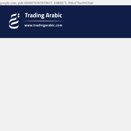
google.com, pub-6806076365859637, DIRECT, f08c47fec0942fa0