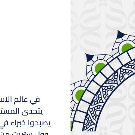
في عالم الاست
يتحدى المستثم
يصبحوا خبراء في
وول ستريت من خ