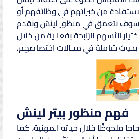
الاستفادة من خبراتهم في وظائفهم أو
، سوف نتعمق في منظور لينش ونقدم
ار الأسهم الرّابحة بفعالية من خلال
 بحوث شاملة في مجالات اختصاصهم.
فهم منظور بيتر لينش
يتر لينش، المدير السابق لصندوق fidelity magellan، نجاحًا ملحوظًا خلال حياته المهنية، كما