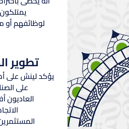
أنه يحظى باحترام
يمتلكون 
لوظائفهم أو مج
تطوير ال
يؤكد لينش على أهم
على الصنا
العاديون أف
الاتجا
المستثمرين 