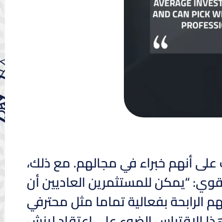
يت على أنهم خبراء في مجالهم. مع ذلك،
قوي: “يمكن للمستثمرين العاديين أن
 الرابحة بفعالية تماما مثل محترفي
ذا الاقتباس الضوء على اعتقاد لينش