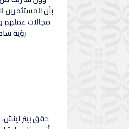
بأن المستثمرين ال
مجالات عملهم و
رؤية شام