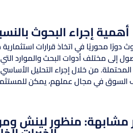
أهمية إجراء البحوث بالنسب
وث دورًا محوريًا في اتخاذ قرارات استثماري
صول إلى مختلف أدوات البحث والموارد الت
المحتملة. من خلال إجراء التحليل الأساسي،
 السوق في مجال عملهم، يمكن للمستثمرين
مشابهة: منظور لينش ومو
الخبرات الخا