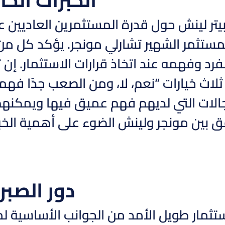
يتر لينش حول قدرة المستثمرين العاديين
لمستثمر الشهير تشارلي مونجر. يؤكد كل م
فرد وفهمه عند اتخاذ قرارات الاستثمار. إن
ثلاث خيارات “نعم، لا، ومن الصعب جدًا فه
جالات التي لديهم فهم عميق فيها ويمكنهم ا
ق بين مونجر ولينش الضوء على أهمية الخبر
دور الصبر
لاستثمار طويل الأمد من الجوانب الأساسية 