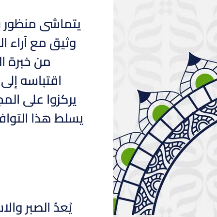
يتماشى منظور ب
وثيق مع آراء ا
من خبرة ال
اقتباسه إلى 
يركزوا على الم
يسلط هذا التواف
يُعدّ الصبر وا