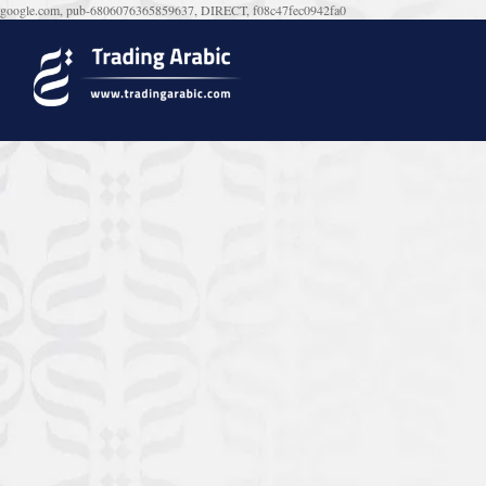
google.com, pub-6806076365859637, DIRECT, f08c47fec0942fa0