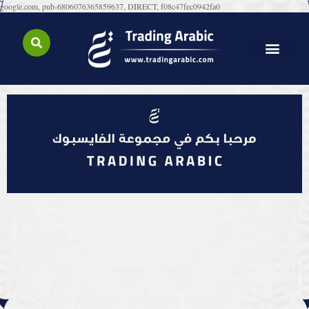
google.com, pub-6806076365859637, DIRECT, f08c47fec0942fa0