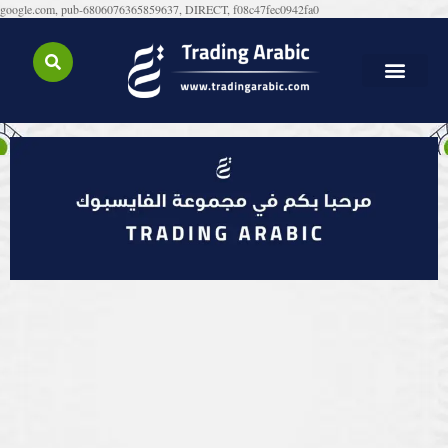
google.com, pub-6806076365859637, DIRECT, f08c47fec0942fa0