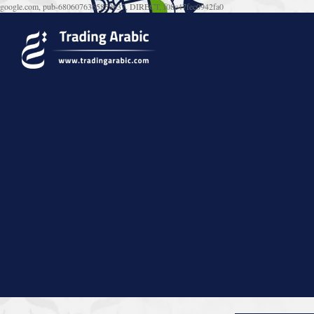
google.com, pub-6806076365859637, DIRECT, f08c47fec0942fa0