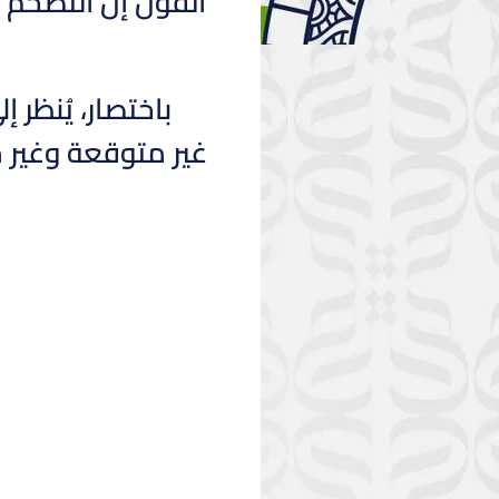
القول إن التضخم 
باختصار، يُنظر 
غير متوقعة وغير م