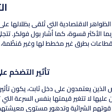
ال
 الظواهر الاقتصادية التي تُلقى بظلالها عل
بما الأكثر قسوة، كما أشار بول فولكر. تت
لقطاعات بطرق غير مخطط لها وغير مُنظّمة،
تأثير التضخم ع
 الذين يعتمدون على دخل ثابت، يكون تأثي
 عليها لا تتغير قيمتها بنفس السرعة التي 
قوتهم الشرائية وتدهور مستوى معيشتهم. ف