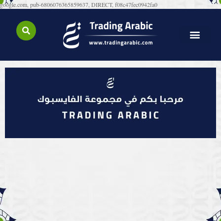
google.com, pub-6806076365859637, DIRECT, f08c47fec0942fa0