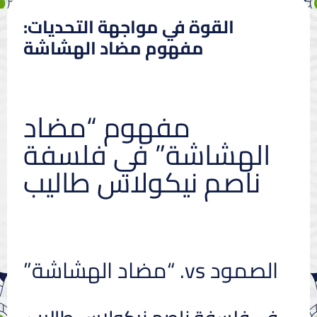
القوة في مواجهة التحديات:
مفهوم مضاد الهشاشة
مفهوم “مضاد
الهشاشة” في فلسفة
ناصم نيكولاس طاليب
الصمود vs. “مضاد الهشاشة”