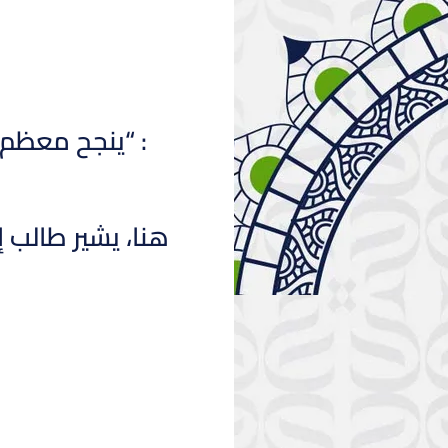
: “ينجح معظم 
هنا، يشير طالب 