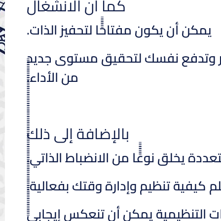
كما أن الانشغال
يمكن أن يكون مفتاحًًًًًا لتحفيز الذات.
ار وتدفع نفسك لتحقيق مستوى جديد
من الأداء.
بالإضافة إلى ذلك
 يخلق نوعًًًًًًا من الانضباط الذاتي.
، تتعلم كيفية تنظيم وإدارة وقتك بفعالية.
أن تنعكس إيجابيًًًًًًًًًًًًًًًًًًًًًًًًًًًًًًًًًًًًًًًًًًًًًًًًًًًًًًًًًًًًًًًًًًًًًًًًً