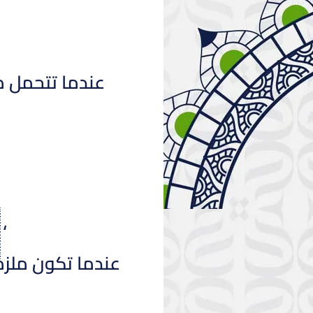
عندما تتحمل 
،
عندما تكون ملزمًًً