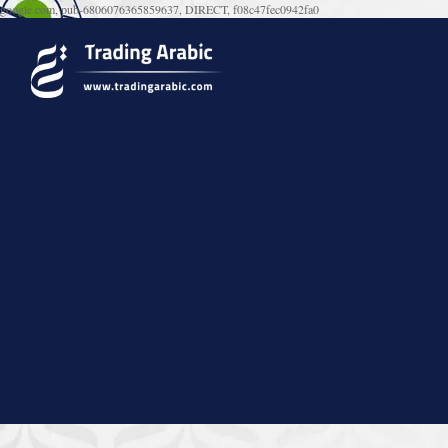
google.com, pub-6806076365859637, DIRECT, f08c47fec0942fa0