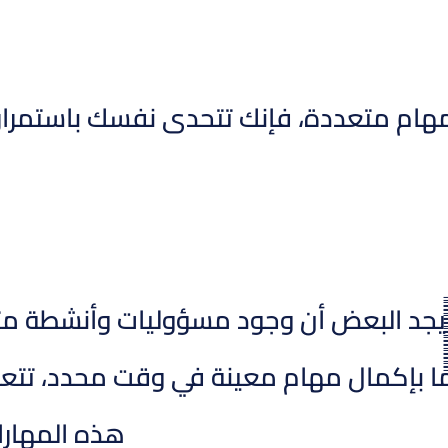
مهام متعددة، فإنك تتحدى نفسك باستمر
 يجد البعض أن وجود مسؤوليات وأنشطة متعددة
ًًًًًًًًًًًًًًا بإكمال مهام معينة في وقت محدد
هذه المهارات التنظيمية يمكن 