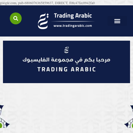
google.com, pub-6806076365859637, DIRECT, f08c47fec0942fa0