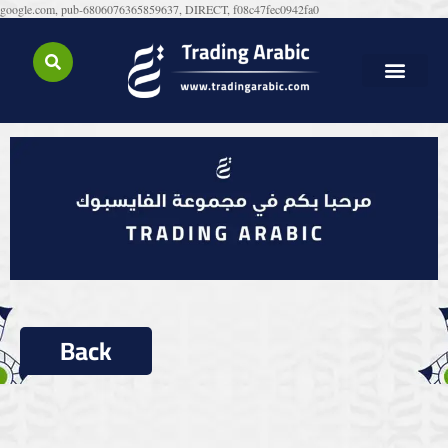
google.com, pub-6806076365859637, DIRECT, f08c47fec0942fa0