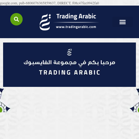
google.com, pub-6806076365859637, DIRECT, f08c47fec0942fa0