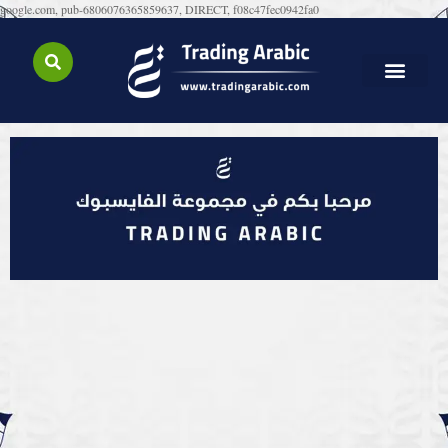
google.com, pub-6806076365859637, DIRECT, f08c47fec0942fa0