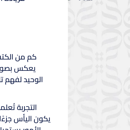
كم من الكتب 
يعكس بصورةٍ
الوحيد لفهم ت
التجربة تُعل
يكون اليأس جزءًا
الأمور يستحيل