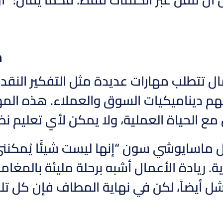
م
مال تتطلب مهارات عديدة مثل التفكير النقد
هم ديناميكيات السوق والعملاء. هذه الم
مع الحياة العملية، ولا يمكن لأي تعليم ن
ل ماسايوشي سون “إنها ليست شيئًا يُمكنني
 ريادة الأعمال أشبه برحلة مليئة بالمغامرة
فشل أيضاً، لكن في نهاية المطاف فإن كل تلك 