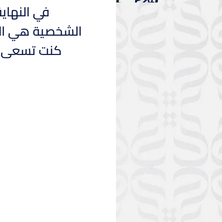
في النهاية
الشخصية هي الم
كنت تسعى لد