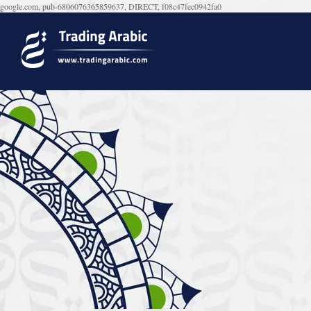
google.com, pub-6806076365859637, DIRECT, f08c47fec0942fa0