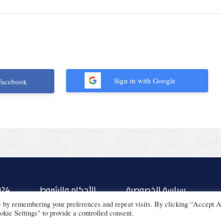
Sign in with Google
Facebook
سياسة الخصوصية
الأحكام والشروط
024
e by remembering your preferences and repeat visits. By clicking “Accept A
kie Settings" to provide a controlled consent.