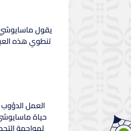
يقول ماسايوشي سو
تنطوي هذه العبا
العمل الدؤوب ه
حياة ماسايوشي
لمواجهة التحدي