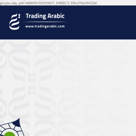
google.com, pub-6806076365859637, DIRECT, f08c47fec0942fa0