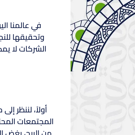
في عالمنا ال
وتحقيقها للنج
الشركات لا يمك
أولاً، لننظر إ
المجتمعات المحلية
من الربح، بغض ال