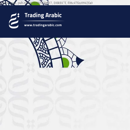
google.com, pub-6806076365859637, DIRECT, f08c47fec0942fa0