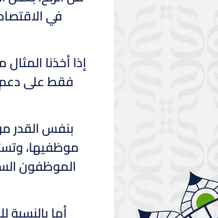
في الاقتصاد 
إذا أخذنا المثال 
فقط على دعم وث
بنفس القدر من 
موظفيها، وتستث
الموظفون السع
أما بالنسبة 