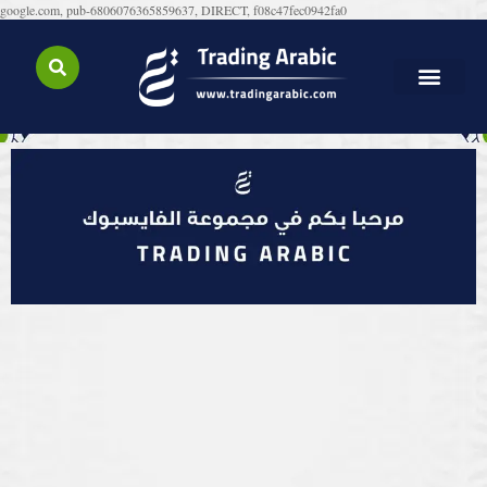
google.com, pub-6806076365859637, DIRECT, f08c47fec0942fa0