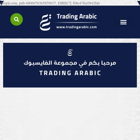
google.com, pub-6806076365859637, DIRECT, f08c47fec0942fa0