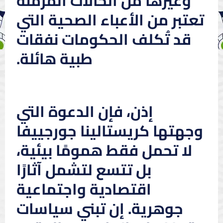
وغيرها من الحالات المزمنة
تعتبر من الأعباء الصحية التي
قد تُكلف الحكومات نفقات
طبية هائلة.
إذن، فإن الدعوة التي
وجهتها كريستالينا جورجييفا
لا تحمل فقط همومًا بيئية،
بل تتسع لتشمل آثارًا
اقتصادية واجتماعية
جوهرية. إن تبني سياسات