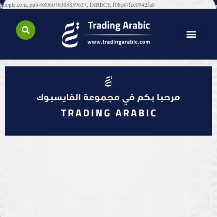
google.com, pub-6806076365859637, DIRECT, f08c47fec0942fa0