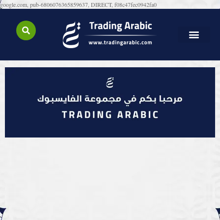
google.com, pub-6806076365859637, DIRECT, f08c47fec0942fa0