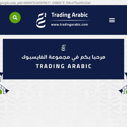
google.com, pub-6806076365859637, DIRECT, f08c47fec0942fa0