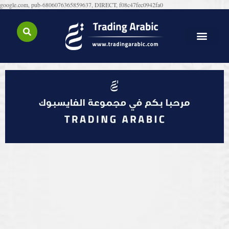
google.com, pub-6806076365859637, DIRECT, f08c47fec0942fa0