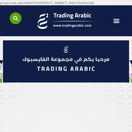
google.com, pub-6806076365859637, DIRECT, f08c47fec0942fa0