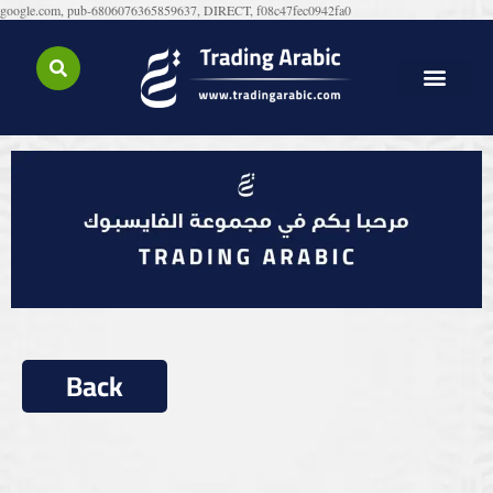
google.com, pub-6806076365859637, DIRECT, f08c47fec0942fa0