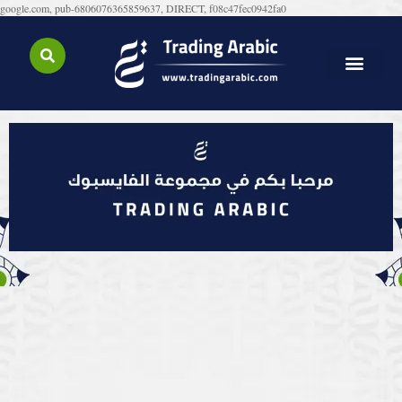
google.com, pub-6806076365859637, DIRECT, f08c47fec0942fa0