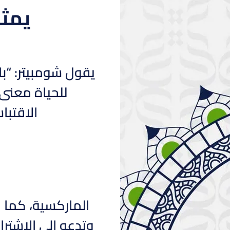
يمث
يقول شومبيتر: “با
للحياة معنى 
الاقتبا
الماركسية، كما ط
وتدعو إلى الاشتر