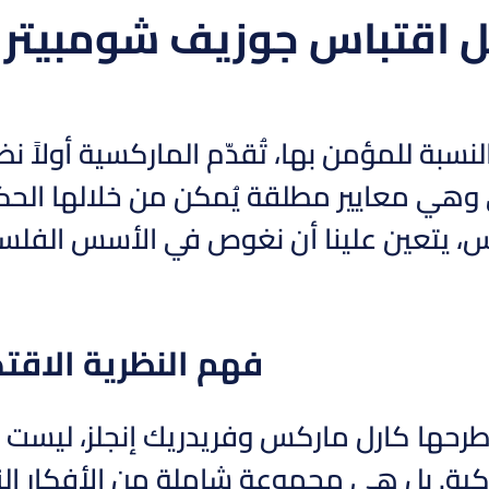
ل اقتباس جوزيف شومبيتر 
لنسبة للمؤمن بها، تُقدّم الماركسية أولاً 
وهي معايير مطلقة يُمكن من خلالها الحكم
س، يتعين علينا أن نغوص في الأسس الفلسفي
فهم النظرية الاقت
رحها كارل ماركس وفريدريك إنجلز، ليست مجر
اكية. بل هي مجموعة شاملة من الأفكار الت