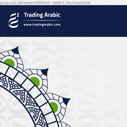
google.com, pub-6806076365859637, DIRECT, f08c47fec0942fa0