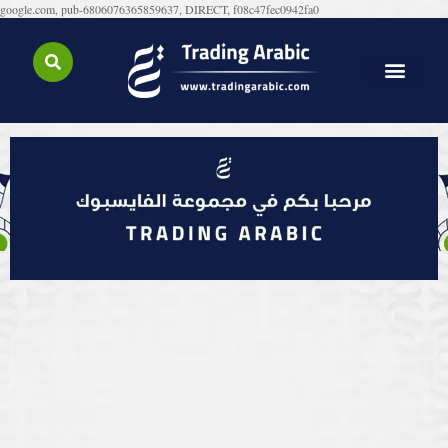
google.com, pub-6806076365859637, DIRECT, f08c47fec0942fa0