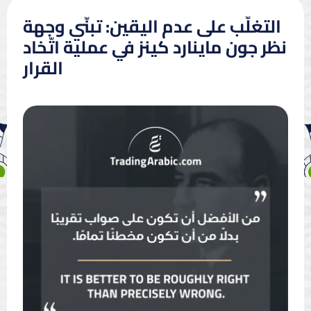
التغلّب على عدم اليقين: تبنّي وجهة
نظر جون ماينارد كينز في عملية اتّخاد
القرار