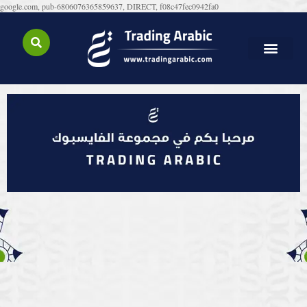
google.com, pub-6806076365859637, DIRECT, f08c47fec0942fa0