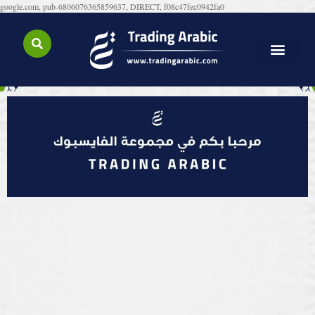
google.com, pub-6806076365859637, DIRECT, f08c47fec0942fa0