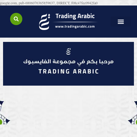
google.com, pub-6806076365859637, DIRECT, f08c47fec0942fa0