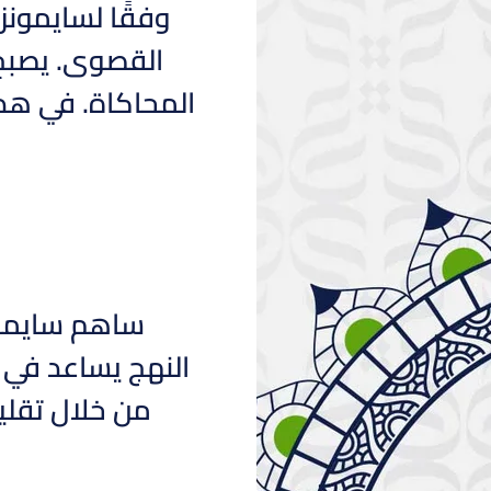
وفقًا لسايمونز،
القصوى. يصبح 
المحاكاة. في هذ
ساهم سايمون
النهج يساعد في 
من خلال تقليل