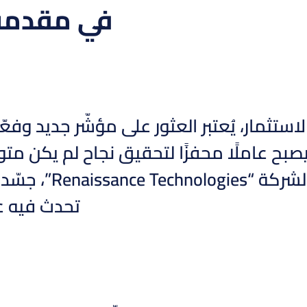
في مقدمة 
استثمار، يُعتبر العثور على مؤشّر جديد وفعّال
صبح عاملًا محفزًا لتحقيق نجاح لم يكن مت
والرئيس الفخري
تحدث فيه عن “inding a new predictor