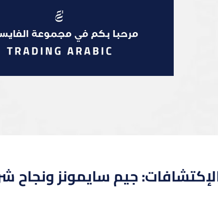
كتشافات: جيم سايمونز ونجاح شركة sance Technologies