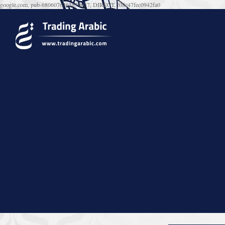
google.com, pub-6806076365859637, DIRECT, f08c47fec0942fa0