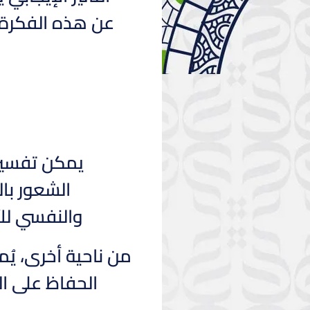
عن هذه الفكرة م
يمكن تفسير 
الشعور با
والنفسي لل
من ناحية أخرى، يُم
الحفاظ على ال