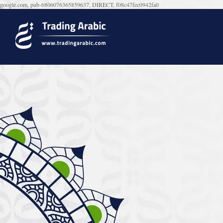
google.com, pub-6806076365859637, DIRECT, f08c47fec0942fa0