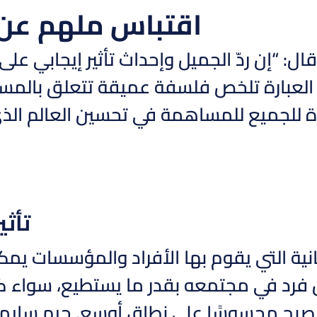
اقتباس ملهم عن 
ال: “إن ردّ الجميل وإحداث تأثير إيجابي ع
العبارة تلخص فلسفة عميقة تتعلق بالمسؤولي
ة للجميع للمساهمة في تحسين العالم ال
تأثي
نية التي يقوم بها الأفراد والمؤسسات يمكن 
رد في مجتمعه بقدر ما يستطيع، سواء كان
ي يصبح محسوسًا على نطاق أوسع. جيم سايمونز