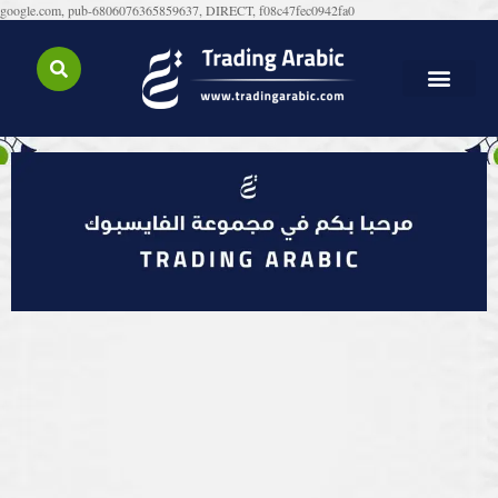
google.com, pub-6806076365859637, DIRECT, f08c47fec0942fa0