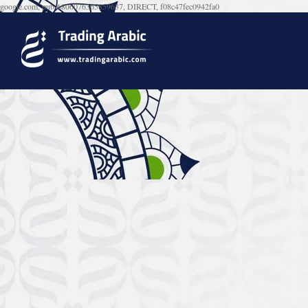
google.com, pub-6806076365859637, DIRECT, f08c47fec0942fa0