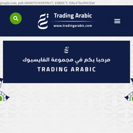
google.com, pub-6806076365859637, DIRECT, f08c47fec0942fa0