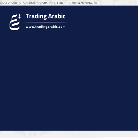
google.com, pub-6806076365859637, DIRECT, f08c47fec0942fa0