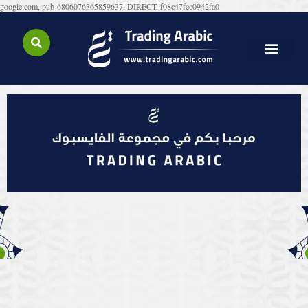
google.com, pub-6806076365859637, DIRECT, f08c47fec0942fa0