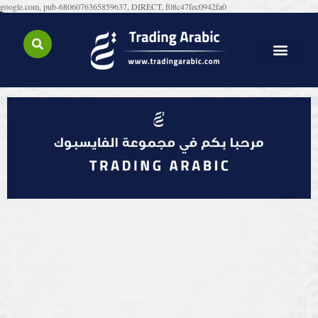
google.com, pub-6806076365859637, DIRECT, f08c47fec0942fa0