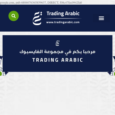
google.com, pub-6806076365859637, DIRECT, f08c47fec0942fa0