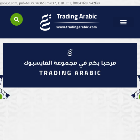
google.com, pub-6806076365859637, DIRECT, f08c47fec0942fa0