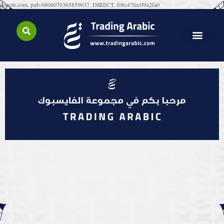
google.com, pub-6806076365859637, DIRECT, f08c47fec0942fa0