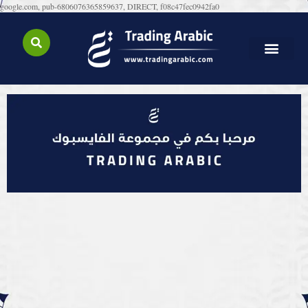
google.com, pub-6806076365859637, DIRECT, f08c47fec0942fa0