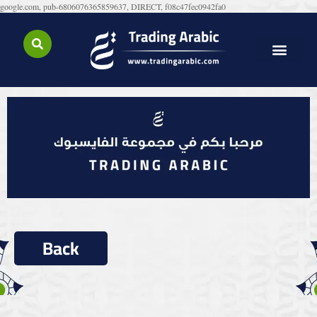
google.com, pub-6806076365859637, DIRECT, f08c47fec0942fa0