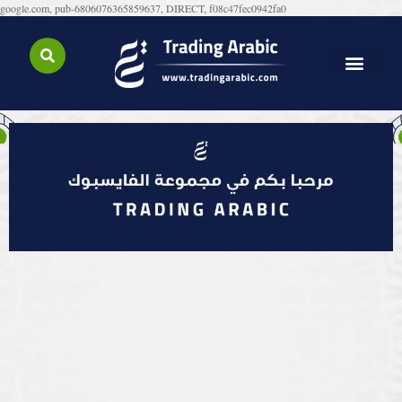
google.com, pub-6806076365859637, DIRECT, f08c47fec0942fa0