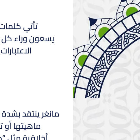
تأتي كلمات 
يسعون وراء كل فر
الاعتبارات
مانغر ينتقد بشدة 
ماهيتها أو ت
أخلاقية مثل “د