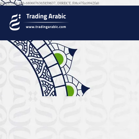
google.com, pub-6806076365859637, DIRECT, f08c47fec0942fa0