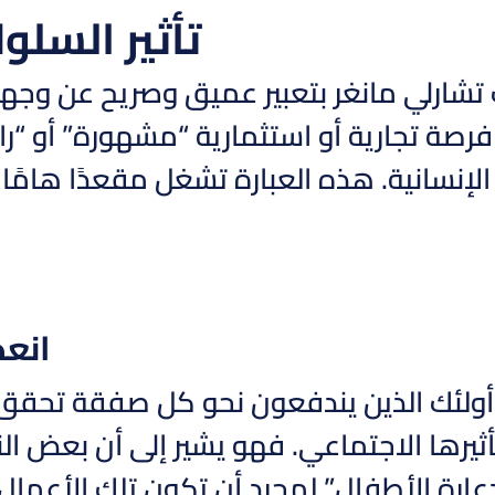
تأثير السلو
تشارلي مانغر بتعبير عميق وصريح عن وجهة
صة تجارية أو استثمارية “مشهورة” أو “رائج
 الإنسانية. هذه العبارة تشغل مقعدًا هامً
انعك
أولئك الذين يندفعون نحو كل صفقة تحقق ش
أثيرها الاجتماعي. فهو يشير إلى أن بعض 
عارة الأطفال” لمجرد أن تكون تلك الأعمال 