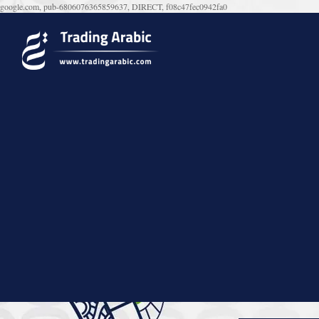
google.com, pub-6806076365859637, DIRECT, f08c47fec0942fa0