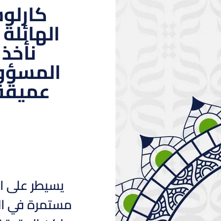
كارلو
الهائلة 
نأخذ 
المسؤول
عميقة 
يسيطر على ال
مستمرة في الت