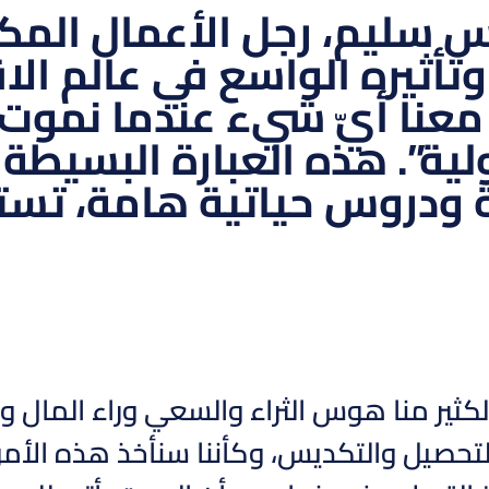
س سليم، رجل الأعمال الم
وتأثيره الواسع في عالم الا
معنا أيّ شيء عندما نموت، 
ية”. هذه العبارة البسيطة
ودروس حياتية هامة، تستحق
كثير منا هوس الثراء والسعي وراء المال وا
حصيل والتكديس، وكأننا سنأخذ هذه الأموال