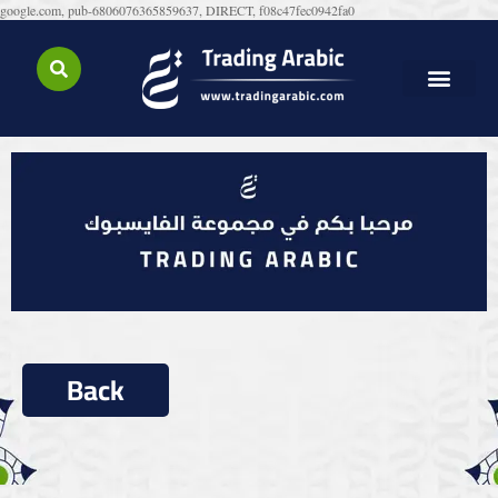
google.com, pub-6806076365859637, DIRECT, f08c47fec0942fa0