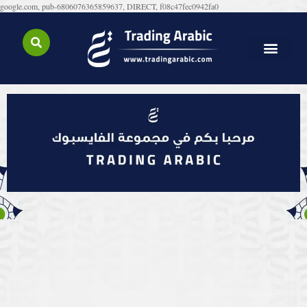
google.com, pub-6806076365859637, DIRECT, f08c47fec0942fa0