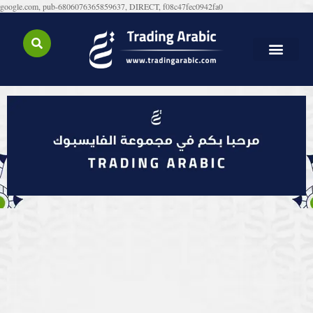
google.com, pub-6806076365859637, DIRECT, f08c47fec0942fa0