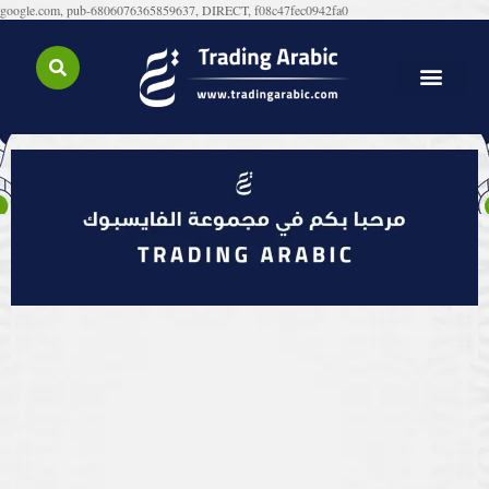
google.com, pub-6806076365859637, DIRECT, f08c47fec0942fa0