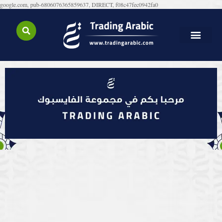
google.com, pub-6806076365859637, DIRECT, f08c47fec0942fa0